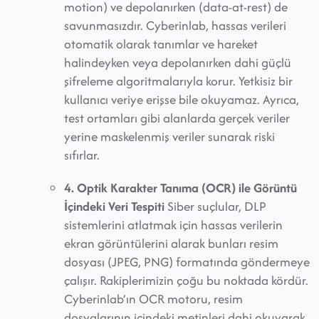
motion) ve depolanırken (data-at-rest) de
savunmasızdır. Cyberinlab, hassas verileri
otomatik olarak tanımlar ve hareket
halindeyken veya depolanırken dahi güçlü
şifreleme algoritmalarıyla korur. Yetkisiz bir
kullanıcı veriye erişse bile okuyamaz. Ayrıca,
test ortamları gibi alanlarda gerçek veriler
yerine maskelenmiş veriler sunarak riski
sıfırlar.
4. Optik Karakter Tanıma (OCR) ile Görüntü
İçindeki Veri Tespiti
Siber suçlular, DLP
sistemlerini atlatmak için hassas verilerin
ekran görüntülerini alarak bunları resim
dosyası (JPEG, PNG) formatında göndermeye
çalışır. Rakiplerimizin çoğu bu noktada kördür.
Cyberinlab’ın OCR motoru, resim
dosyalarının içindeki metinleri dahi okuyarak,