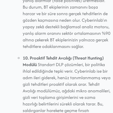
yanlış alarmlar (false positives) üretmesidir.
Bu durum, BT ekiplerinin zamanını boşa
harcar ve bir süre sonra gerçek tehditlerin de
gözden kaçmasına neden olur. Cyberinlab’ın
yapay zekâ destekli bağlamsal analiz motoru,
yanlış alarm oranını sektör ortalamasının %90
altına çekerek BT ekiplerinizin yalnızca gerçek
tehditlere odaklanmasını sağlar.
10. Proaktif Tehdit Avcılığı (Threat Hunting)
Modülü
Standart DLP çözümleri, bir politika
ihlal edildiğinde tepki verir. Cyberinlab ise bir
adım ileri giderek, henüz tanımlanmamış veya
gizli tehditleri proaktif olarak arar. Tehdit
Avcılığı modülümüz, ağdaki mikro anomalileri,
gizli veri toplama girişimlerini ve sızma
hazırlığı belirtilerini sürekli olarak tarar. Bu,
saldırganlar harekete geçme fırsatı