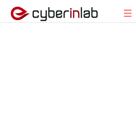
Veri
Kaybı
Önleme
(DLP)
Çözümü