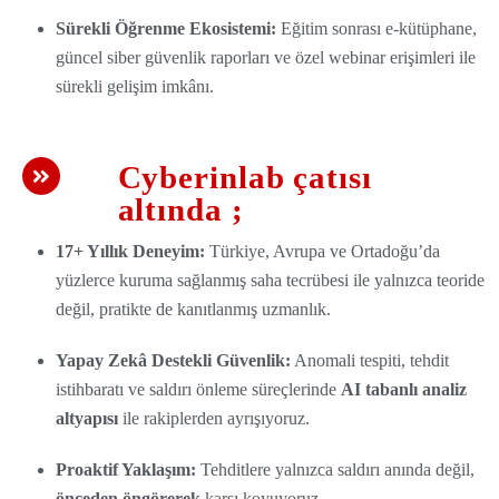
Sürekli Öğrenme Ekosistemi:
Eğitim sonrası e-kütüphane,
güncel siber güvenlik raporları ve özel webinar erişimleri ile
sürekli gelişim imkânı.
Cyberinlab çatısı
altında ;​
17+ Yıllık Deneyim:
Türkiye, Avrupa ve Ortadoğu’da
yüzlerce kuruma sağlanmış saha tecrübesi ile yalnızca teoride
değil, pratikte de kanıtlanmış uzmanlık.
Yapay Zekâ Destekli Güvenlik:
Anomali tespiti, tehdit
istihbaratı ve saldırı önleme süreçlerinde
AI tabanlı analiz
altyapısı
ile rakiplerden ayrışıyoruz.
Proaktif Yaklaşım:
Tehditlere yalnızca saldırı anında değil,
önceden öngörerek
karşı koyuyoruz.